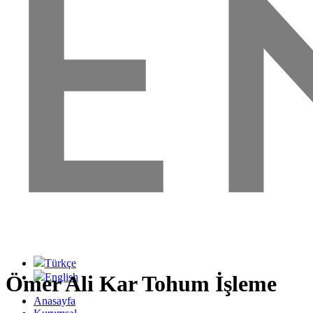
Türkçe
English
Ömer Ali Kar Tohum İşleme
Anasayfa