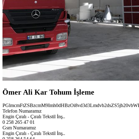
Ömer Ali Kar Tohum İşleme
PGlmcmFtZSBzcmM9Imh0dHBzOi8vd3d3Lmdvb2dsZS5jb20v
Telefon Numaramız
Engin Çıralı - Çıralı Tekstil İnş..
0 258 265 47 01
Gsm Numaramız
Engin Çıralı - Çıralı Tekstil İnş..
0 258 264 54 64