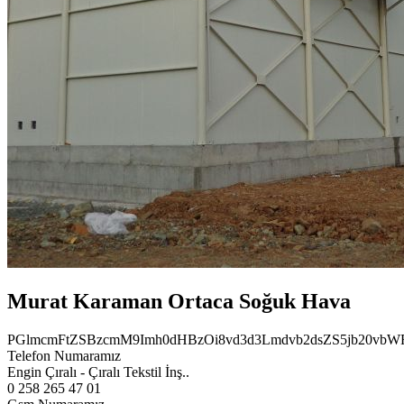
Murat Karaman Ortaca Soğuk Hava
PGlmcmFtZSBzcmM9Imh0dHBzOi8vd3d3Lmdvb2dsZS5jb20v
Telefon Numaramız
Engin Çıralı - Çıralı Tekstil İnş..
0 258 265 47 01